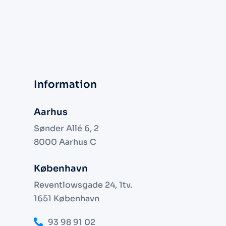
Information
Aarhus
Sønder Allé 6, 2
8000 Aarhus C
København
Reventlowsgade 24, 1tv.
1651 København
93 98 91 02