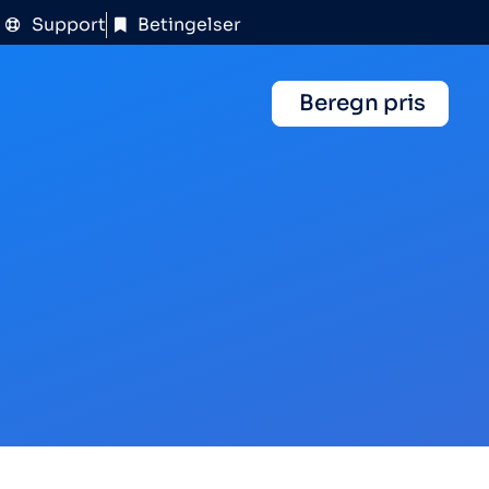
Support
Betingelser
Beregn pris