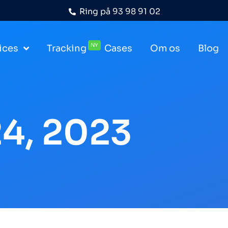
Ring på
93 98 91 02
NY
ices
Tracking
Cases
Om os
Blog
24, 2023