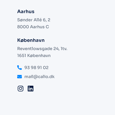
Aarhus
Sønder Allé 6, 2
8000 Aarhus C
København
Reventlowsgade 24, 1tv.
1651 København
93 98 91 02
mail@calio.dk