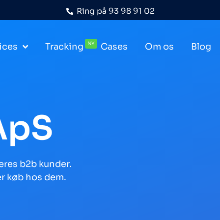
Ring på
93 98 91 02
NY
ices
Tracking
Cases
Om os
Blog
ApS
eres b2b kunder.
er køb hos dem.