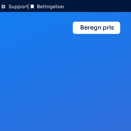
Support
Betingelser
Beregn pris