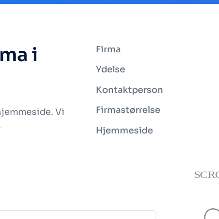
rma i
Firma
Ydelse
Kontaktperson
Firmastørrelse
 hjemmeside. Vi
.
Hjemmeside
SCR