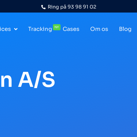
Ring på
93 98 91 02
NY
ices
Tracking
Cases
Om os
Blog
n A/S