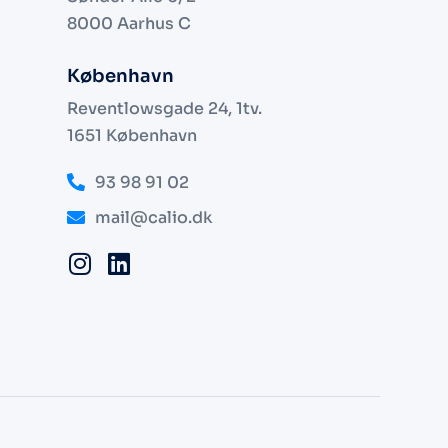
8000 Aarhus C
København
Reventlowsgade 24, 1tv.
1651 København
93 98 91 02
mail@calio.dk