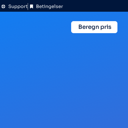
Support
Betingelser
Beregn pris