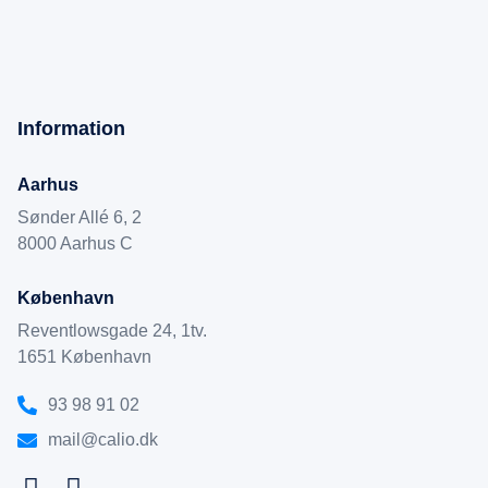
Information
Aarhus
Sønder Allé 6, 2
8000 Aarhus C
København
Reventlowsgade 24, 1tv.
1651 København
93 98 91 02
mail@calio.dk