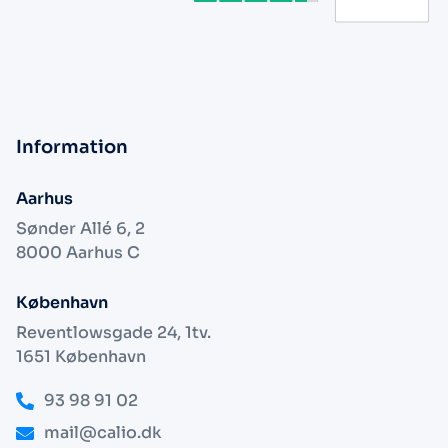
Information
Aarhus
Sønder Allé 6, 2
8000 Aarhus C
København
Reventlowsgade 24, 1tv.
1651 København
93 98 91 02
mail@calio.dk